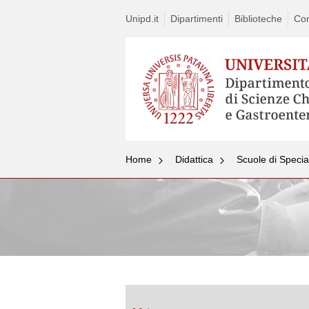
Unipd.it
Dipartimenti
Biblioteche
Con
Home
Didattica
Scuole di Specia
Vai
al
contenuto