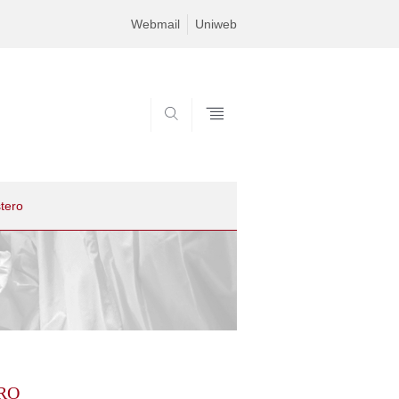
Webmail
Uniweb
SEARCH
stero
RO