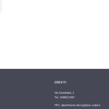
CONTATTI
Via Giustiniani, 2
Tel.: 0498217067
PEC: dipartimento.discog@pec.unipd.it