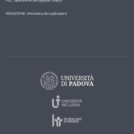
PEC: dipartimento.discog@pec.unipd.it
REDAZIONE: informatica.discog@unipd.it