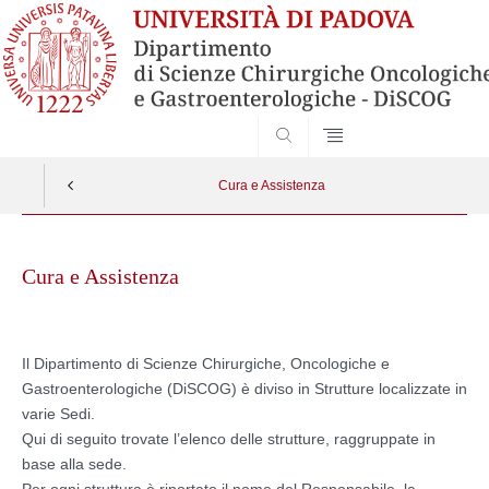
SEARCH
Cura e Assistenza
Skip
to
Cura e Assistenza
content
Il Dipartimento di Scienze Chirurgiche, Oncologiche e
Gastroenterologiche (DiSCOG) è diviso in Strutture localizzate in
varie Sedi.
Qui di seguito trovate l’elenco delle strutture, raggruppate in
base alla sede.
Per ogni struttura è riportato il nome del Responsabile, la