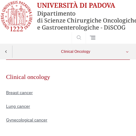
SEARCH
Clinical Oncology
Skip
Breast cancer
Apri menu
to
Clinical oncology
content
Lung cancer
Breast cancer
Gynecological cancers
Lung cancer
Gynecological cancer