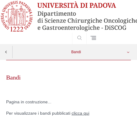
SEARCH
Bandi
Skip
PRIN
Apri menu
to
Bandi
content
Pagina in costruzione...
Per visualizzare i bandi pubblicati
clicca qui