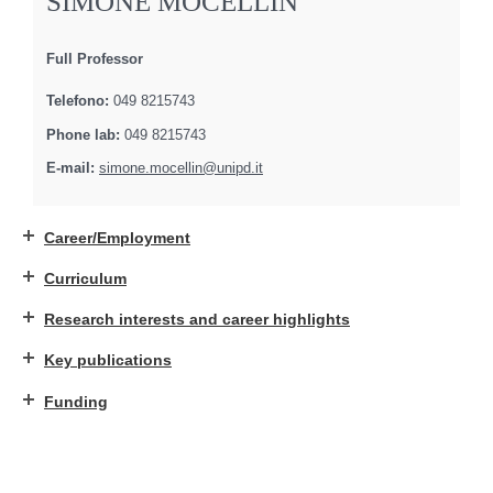
SIMONE MOCELLIN
Full Professor
Telefono:
049 8215743
Phone lab:
049 8215743
E-mail:
simone.mocellin@unipd.it
Career/Employment
Curriculum
Research interests and career highlights
Key publications
Funding