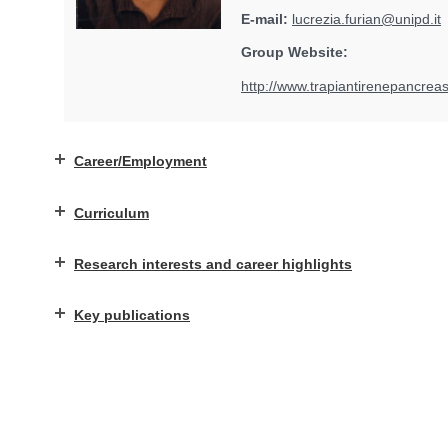
E-mail:
lucrezia.furian@unipd.it
Group Website:
http://www.trapiantirenepancrea
Career/Employment
Curriculum
Research interests and career highlights
Key publications