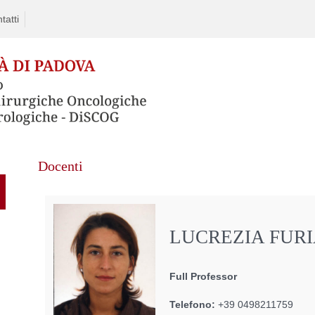
tatti
Skip
Docenti
to
content
LUCREZIA FUR
Full Professor
Telefono:
+39 0498211759