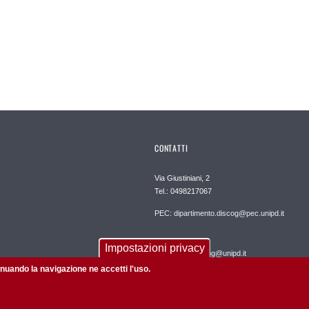
CONTATTI
Via Giustiniani, 2
Tel.: 0498217067
PEC: dipartimento.discog@pec.unipd.it
REDAZIONE:
Impostazioni privacy
informatica.discog@unipd.it
tinuando la navigazione ne accetti l'uso.