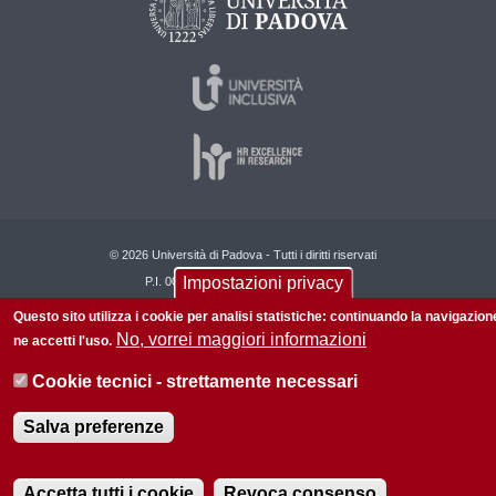
© 2026 Università di Padova - Tutti i diritti riservati
Impostazioni privacy
P.I. 00742430283 C.F. 80006480281
Questo sito utilizza i cookie per analisi statistiche: continuando la navigazion
Informazioni su questo sito
Privacy policy
No, vorrei maggiori informazioni
ne accetti l'uso.
Cookie tecnici - strettamente necessari
Salva preferenze
Accetta tutti i cookie
Revoca consenso