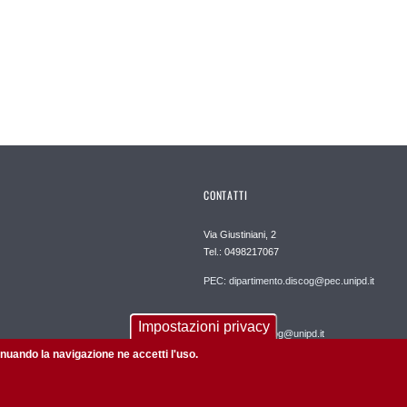
CONTATTI
Via Giustiniani, 2
Tel.: 0498217067
PEC: dipartimento.discog@pec.unipd.it
REDAZIONE:
Impostazioni privacy
informatica.discog@unipd.it
tinuando la navigazione ne accetti l'uso.