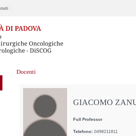
tatti
Skip
Docenti
to
content
GIACOMO ZAN
Full Professor
Telefono:
0498211811