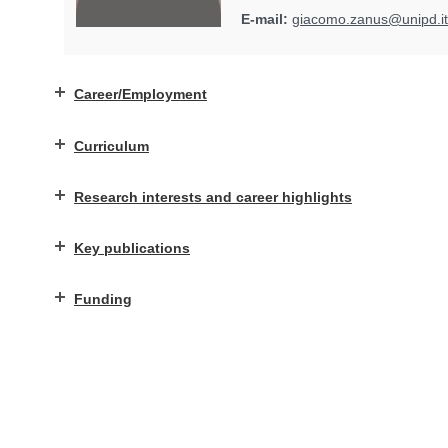
E-mail:
giacomo.zanus@unipd.it
Career/Employment
Curriculum
Research interests and career highlights
Key publications
Funding